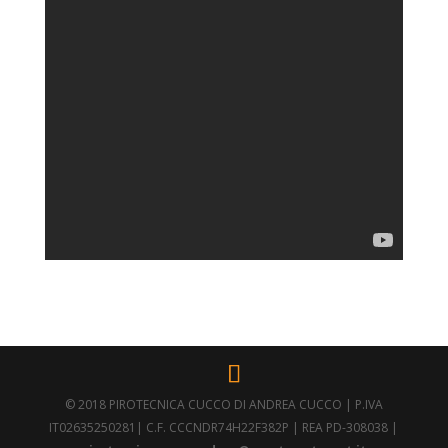
© 2018 PIROTECNICA CUCCO DI ANDREA CUCCO | P.IVA
IT02635250281| C.F. CCCNDR74H22F382P | REA PD-308038 |